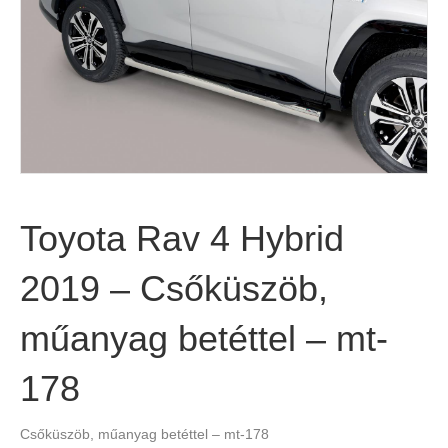
Toyota Rav 4 Hybrid
2019 – Csőküszöb,
műanyag betéttel – mt-
178
Csőküszöb, műanyag betéttel – mt-178