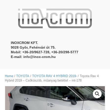
INOXCROM KFT.
9028 Gyõr, Fehérvári út 75.
Mobil: +36-20/9627-728, +36-20/298-5777
E-mail:
info@inox-crom.hu
Home
/
TOYOTA
/
TOYOTA RAV 4 HYBRID 2019-
/ Toyota Rav 4
Hybrid 2019 – Csőküszöb, műanyag betéttel – mt-178