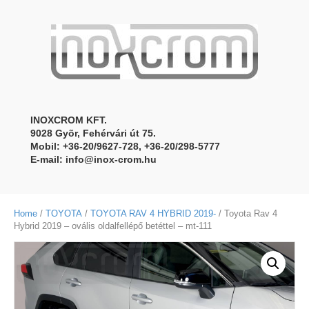
INOXCROM KFT.
9028 Gyõr, Fehérvári út 75.
Mobil: +36-20/9627-728, +36-20/298-5777
E-mail:
info@inox-crom.hu
Home
/
TOYOTA
/
TOYOTA RAV 4 HYBRID 2019-
/ Toyota Rav 4
Hybrid 2019 – ovális oldalfellépő betéttel – mt-111