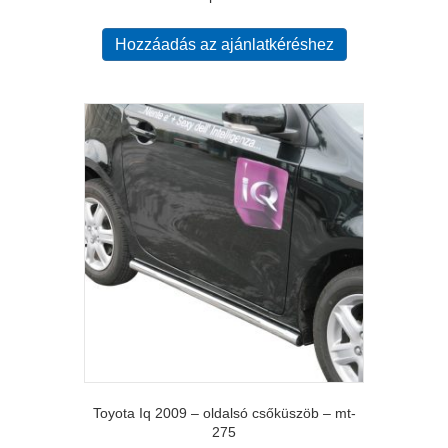
Hozzáadás az ajánlatkéréshez
Toyota Iq 2009 – oldalsó csőküszöb – mt-
275