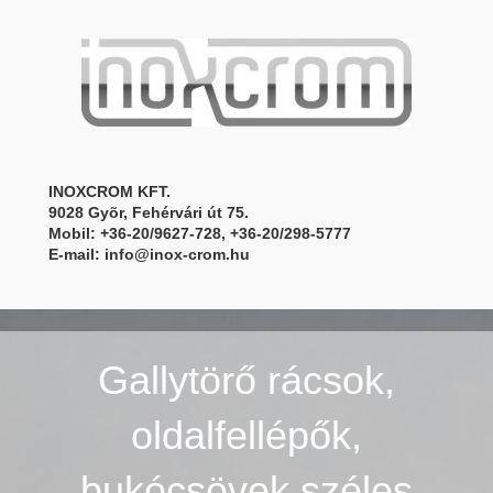
INOXCROM KFT.
9028 Gyõr, Fehérvári út 75.
Mobil: +36-20/9627-728, +36-20/298-5777
E-mail:
info@inox-crom.hu
Gallytörő rácsok,
oldalfellépők,
bukócsövek széles