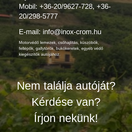
Mobil: +36-20/9627-728, +36-
20/298-5777
E-mail: info@inox-crom.hu
Motorvédő lemezek, csőhajlítás, küszöbök,
fellépők, gallytörők, bukókeretek, egyéb védő
kiegészítők autójához.
Nem találja autóját?
Kérdése van?
Írjon nekünk!