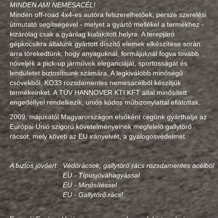
MINDEN AMI NEMESACÉL!
Minden off-road 4x4-es autóra felszerelhetőek, persze szerelési
útmutató segítségével - melyet a gyártó mellékel a termékhez -
kizárólag csak a gyárilag kialakított helyre. A terepjáró
gépkocsikra általunk gyártott díszítő elemek elkészítése során
arra törekedtünk, hogy anyaguknál, formájuknál fogva tovább
növeljék a pick-up járművek eleganciáját, sportosságát és
lendületet biztosítsunk számára. A legkiválóbb minőségű
csövekből, KO33 rozsdamentes nemesacélból készítjük
termékeinket. A TÜV HANNOVER KTI KFT által minősített
engedéllyel rendelkezik, uniós kódos műbizonylattal ellátottak.
2009. májusától Magyarországon elsőként cégünk gyárthatja az
Európai Unió szigorú követelményeinek megfelelő gallytörő
rácsot, mely követi az EU irányelvét, a gyalogosvédelmet.
A biztos jövőért:
Védőrácsok, gallytörő rács rozsdamentes acélból
EU - Típusjóváhagyással
EU - Minősítéssel
EU - Gallytörő rács!