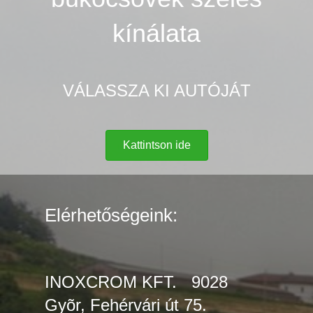
kínálata
VÁLASSZA KI AUTÓJÁT
Kattintson ide
Elérhetőségeink:
INOXCROM KFT. 9028
Gyõr, Fehérvári út 75.