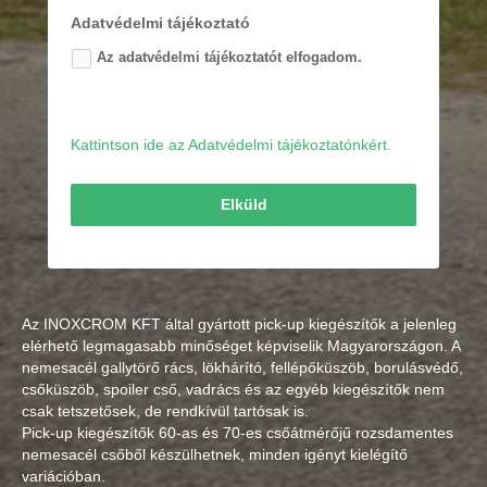
Adatvédelmi tájékoztató
Az adatvédelmi tájékoztatót elfogadom.
Kattintson ide az Adatvédelmi tájékoztatónkért.
Elküld
Az INOXCROM KFT által gyártott pick-up kiegészítők a jelenleg
elérhető legmagasabb minőséget képviselik Magyarországon. A
nemesacél gallytörő rács, lökhárító, fellépőküszöb, borulásvédő,
csőküszöb, spoiler cső, vadrács és az egyéb kiegészítők nem
csak tetszetősek, de rendkívül tartósak is.
Pick-up kiegészítők 60-as és 70-es csőátmérőjű rozsdamentes
nemesacél csőből készülhetnek, minden igényt kielégítő
variációban.