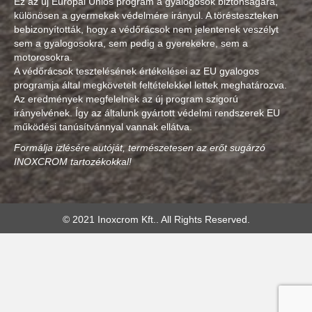
Ez az új Európai Uniós program a gyalogosok biztonságára,
különösen a gyermekek védelmére irányul. A törésteszteken
bebizonyították, hogy a védőrácsok nem jelentenek veszélyt
sem a gyalogosokra, sem pedig a gyerekekre, sem a
motorosokra.
A védőrácsok tesztelésének értékelései az EU gyalogos
programja által megkövetelt feltételekkel lettek meghatározva.
Az eredmények megfelelnek az új program szigorú
irányelvének. Így az általunk gyártott védelmi rendszerek EU
működési tanúsítvánnyal vannak ellátva.
Formálja izlésére autóját, természetesen az erőt sugárzó
INOXCROM tartozékokkal!
© 2021 Inoxcrom Kft.. All Rights Reserved.