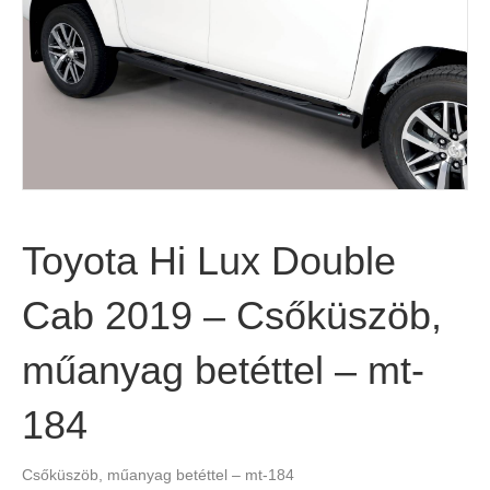
Toyota Hi Lux Double
Cab 2019 – Csőküszöb,
műanyag betéttel – mt-
184
Csőküszöb, műanyag betéttel – mt-184