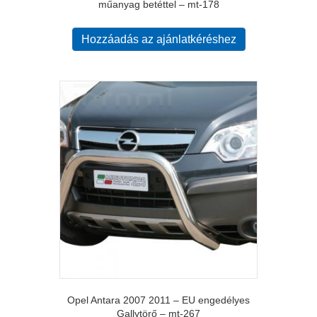
műanyag betéttel – mt-178
Hozzáadás az ajánlatkéréshez
Opel Antara 2007 2011 – EU engedélyes
Gallytörő – mt-267