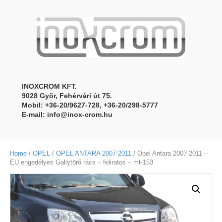
INOXCROM KFT.
9028 Gyõr, Fehérvári út 75.
Mobil: +36-20/9627-728, +36-20/298-5777
E-mail:
info@inox-crom.hu
Home
/
OPEL
/
OPEL ANTARA 2007-2011
/ Opel Antara 2007 2011 –
EU engedélyes Gallytörő rács – feliratos – mt-153