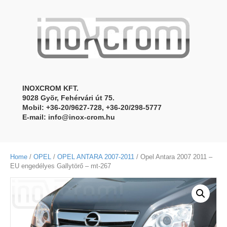
INOXCROM KFT.
9028 Gyõr, Fehérvári út 75.
Mobil: +36-20/9627-728, +36-20/298-5777
E-mail:
info@inox-crom.hu
Home
/
OPEL
/
OPEL ANTARA 2007-2011
/ Opel Antara 2007 2011 –
EU engedélyes Gallytörő – mt-267