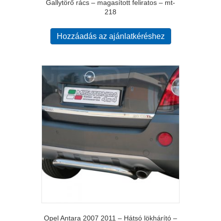
Gallytörő rács – magasított feliratos – mt-
218
Hozzáadás az ajánlatkéréshez
Opel Antara 2007 2011 – Hátsó lökhárító –