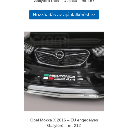
Gallytörő rács – U alakú – mt-157
Hozzáadás az ajánlatkéréshez
Opel Mokka X 2016 – EU engedélyes
Gallytörő – mt-212