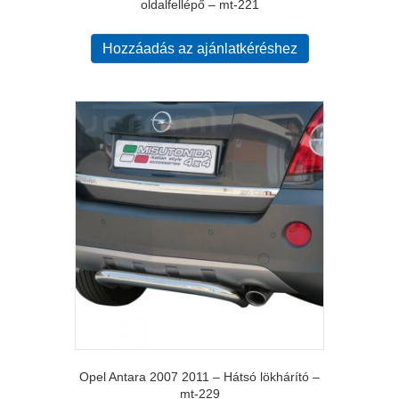
oldalfellépő – mt-221
Hozzáadás az ajánlatkéréshez
Opel Antara 2007 2011 – Hátsó lökhárító –
mt-229