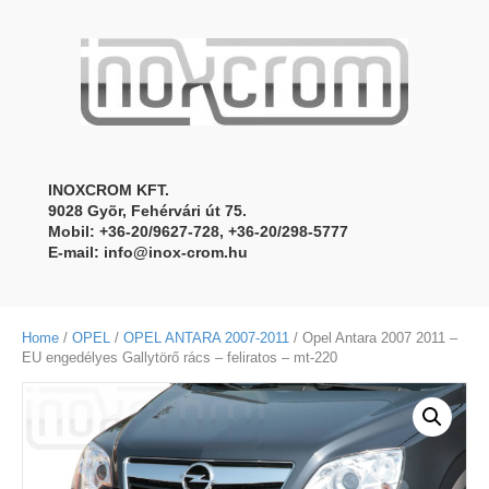
INOXCROM KFT.
9028 Gyõr, Fehérvári út 75.
Mobil: +36-20/9627-728, +36-20/298-5777
E-mail:
info@inox-crom.hu
Home
/
OPEL
/
OPEL ANTARA 2007-2011
/ Opel Antara 2007 2011 –
EU engedélyes Gallytörő rács – feliratos – mt-220