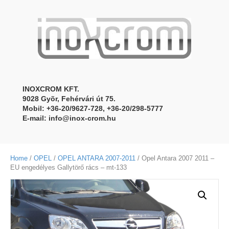
INOXCROM KFT.
9028 Gyõr, Fehérvári út 75.
Mobil: +36-20/9627-728, +36-20/298-5777
E-mail:
info@inox-crom.hu
Home
/
OPEL
/
OPEL ANTARA 2007-2011
/ Opel Antara 2007 2011 –
EU engedélyes Gallytörő rács – mt-133