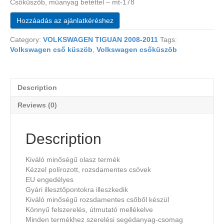
Csőküszöb, műanyag betéttel – mt-178
Hozzáadás az ajánlatkéréshez
Category:
VOLKSWAGEN TIGUAN 2008-2011
Tags:
Volkswagen cső küszöb
,
Volkswagen csőküszöb
Description
Reviews (0)
Description
Kiváló minőségű olasz termék
Kézzel polírozott, rozsdamentes csövek
EU engedélyes
Gyári illesztőpontokra illeszkedik
Kiváló minőségű rozsdamentes csőből készül
Könnyű felszerelés, útmutató mellékelve
Minden termékhez szerelési segédanyag-csomag