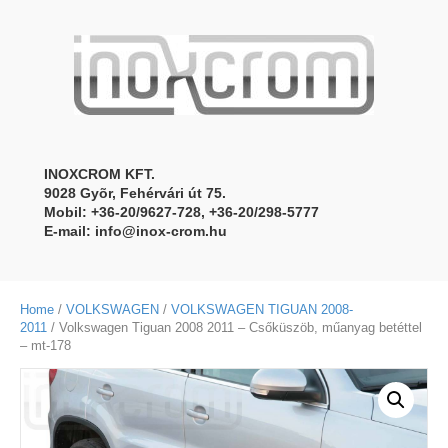
INOXCROM KFT.
9028 Gyõr, Fehérvári út 75.
Mobil: +36-20/9627-728, +36-20/298-5777
E-mail:
info@inox-crom.hu
Home
/
VOLKSWAGEN
/
VOLKSWAGEN TIGUAN 2008-
2011
/ Volkswagen Tiguan 2008 2011 – Csőküszöb, műanyag betéttel
– mt-178