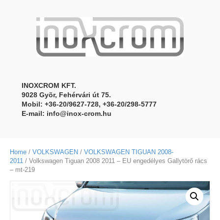
INOXCROM KFT.
9028 Gyõr, Fehérvári út 75.
Mobil: +36-20/9627-728, +36-20/298-5777
E-mail:
info@inox-crom.hu
Home
/
VOLKSWAGEN
/
VOLKSWAGEN TIGUAN 2008-
2011
/ Volkswagen Tiguan 2008 2011 – EU engedélyes Gallytörő rács
– mt-219