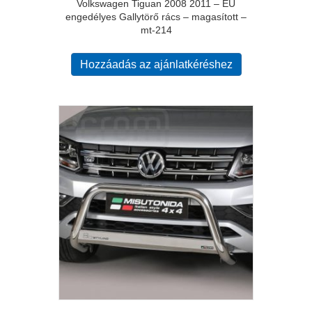
Volkswagen Tiguan 2008 2011 – EU
engedélyes Gallytörő rács – magasított –
mt-214
Hozzáadás az ajánlatkéréshez