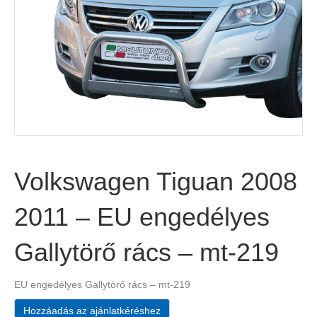
Volkswagen Tiguan 2008
2011 – EU engedélyes
Gallytörő rács – mt-219
EU engedélyes Gallytörő rács – mt-219
Hozzáadás az ajánlatkéréshez