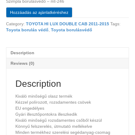
Szimpla borulásvédő – mt-246
Hozzáadás az ajánlatkéréshez
Category:
TOYOTA HI LUX DOUBLE CAB 2011-2015
Tags:
Toyota borulás védő
,
Toyota borulásvédő
Description
Reviews (0)
Description
Kiváló minőségű olasz termék
Kézzel polírozott, rozsdamentes csövek
EU engedélyes
Gyári illesztőpontokra illeszkedik
Kiváló minőségű rozsdamentes csőből készül
Könnyű felszerelés, útmutató mellékelve
Minden termékhez szerelési segédanyag-csomag