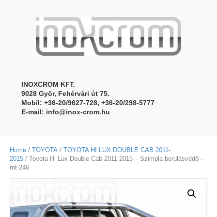
INOXCROM KFT.
9028 Gyõr, Fehérvári út 75.
Mobil: +36-20/9627-728, +36-20/298-5777
E-mail:
info@inox-crom.hu
Home
/
TOYOTA
/
TOYOTA HI LUX DOUBLE CAB 2011-
2015
/ Toyota Hi Lux Double Cab 2011 2015 – Szimpla borulásvédő –
mt-246