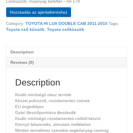
Csőküszöb, műanyag betéttel – mt-178
Hozzáadás az ajánlatkéréshez
Category:
TOYOTA HI LUX DOUBLE CAB 2011-2015
Tags:
Toyota cső küszöb
,
Toyota csőküszöb
Description
Reviews (0)
Description
Kiváló minőségű olasz termék
Kézzel polírozott, rozsdamentes csövek
EU engedélyes
Gyári illesztőpontokra illeszkedik
Kiváló minőségű rozsdamentes csőből készül
Könnyű felszerelés, útmutató mellékelve
Minden termékhez szerelési segédanyag-csomag