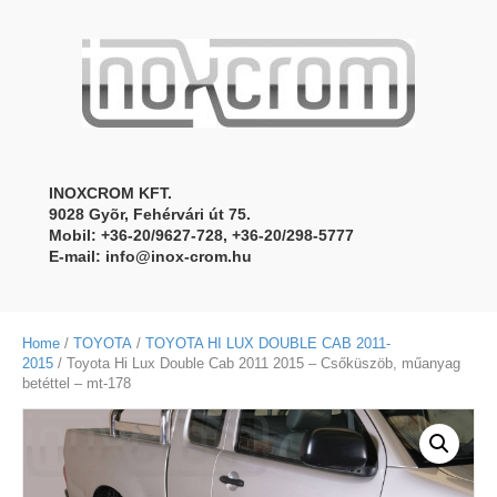
INOXCROM KFT.
9028 Gyõr, Fehérvári út 75.
Mobil: +36-20/9627-728, +36-20/298-5777
E-mail:
info@inox-crom.hu
Home
/
TOYOTA
/
TOYOTA HI LUX DOUBLE CAB 2011-
2015
/ Toyota Hi Lux Double Cab 2011 2015 – Csőküszöb, műanyag
betéttel – mt-178