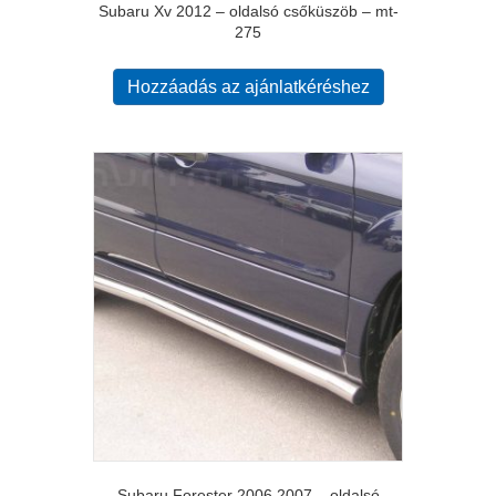
Subaru Xv 2012 – oldalsó csőküszöb – mt-
275
Hozzáadás az ajánlatkéréshez
Subaru Forester 2006 2007 – oldalsó