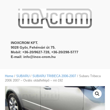
INOXCROM KFT.
9028 Gyõr, Fehérvári út 75.
Mobil: +36-20/9627-728, +36-20/298-5777
E-mail:
info@inox-crom.hu
Home
/
SUBARU
/
SUBARU TRIBECA 2006-2007
/ Subaru Tribeca
2006 2007 – Ovális oldalfellépő – mt-192