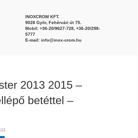
INOXCROM KFT.
9028 Gyõr, Fehérvári út 75.
Mobil: +36-20/9627-728, +36-20/298-
5777
E-mail:
info@inox-crom.hu
ster 2013 2015 –
ellépő betéttel –
-111