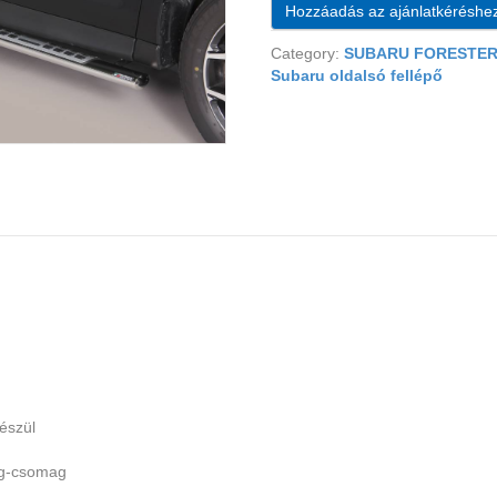
Hozzáadás az ajánlatkéréshe
Category:
SUBARU FORESTER 
Subaru oldalsó fellépő
észül
ag-csomag