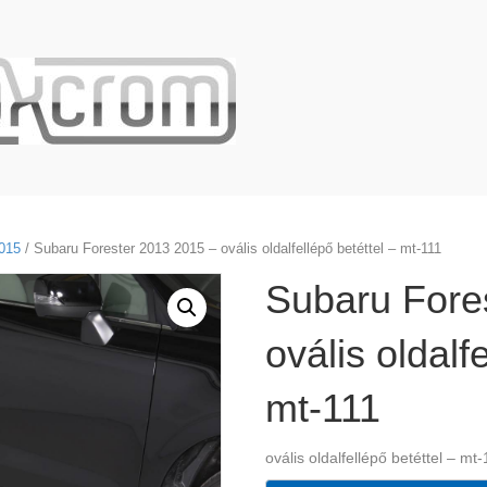
015
/ Subaru Forester 2013 2015 – ovális oldalfellépő betéttel – mt-111
Subaru Fore
ovális oldalf
mt-111
ovális oldalfellépő betéttel – mt