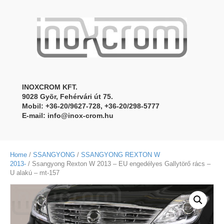
INOXCROM KFT.
9028 Gyõr, Fehérvári út 75.
Mobil: +36-20/9627-728, +36-20/298-5777
E-mail:
info@inox-crom.hu
Home
/
SSANGYONG
/
SSANGYONG REXTON W
2013-
/ Ssangyong Rexton W 2013 – EU engedélyes Gallytörő rács –
U alakú – mt-157