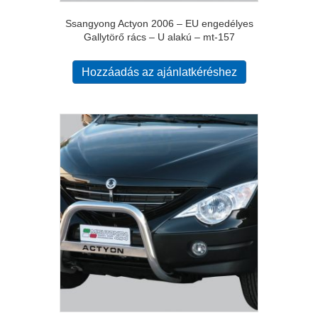
Ssangyong Actyon 2006 – EU engedélyes
Gallytörő rács – U alakú – mt-157
Hozzáadás az ajánlatkéréshez