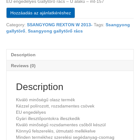
EU engedélyes Gallytörő rács – U alakú – mt-157
Hozzáadás az ajánlatkéréshez
Category:
SSANGYONG REXTON W 2013-
Tags:
Ssangyong
gallytörő
,
Ssangyong gallytörő rács
Description
Reviews (0)
Description
Kiváló minőségű olasz termék
Kézzel polírozott, rozsdamentes csövek
EU engedélyes
Gyári illesztőpontokra illeszkedik
Kiváló minőségű rozsdamentes csőből készül
Könnyű felszerelés, útmutató mellékelve
Minden termékhez szerelési segédanyag-csomag