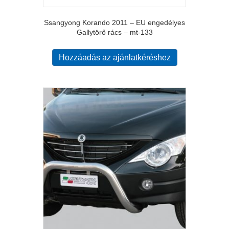
Ssangyong Korando 2011 – EU engedélyes
Gallytörő rács – mt-133
Hozzáadás az ajánlatkéréshez