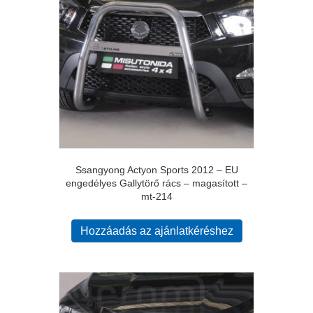
Ssangyong Actyon Sports 2012 – EU
engedélyes Gallytörő rács – magasított –
mt-214
Hozzáadás az ajánlatkéréshez