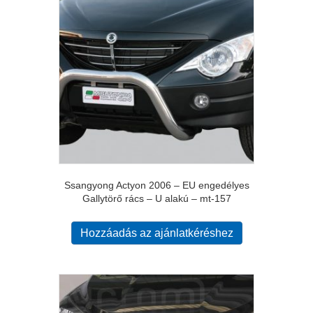
Ssangyong Actyon 2006 – EU engedélyes
Gallytörő rács – U alakú – mt-157
Hozzáadás az ajánlatkéréshez