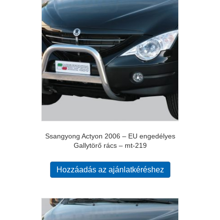
Ssangyong Actyon 2006 – EU engedélyes
Gallytörő rács – mt-219
Hozzáadás az ajánlatkéréshez