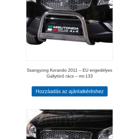
Ssangyong Korando 2011 – EU engedélyes
Gallytörő rács – mt-133
Hozzáadás az ajánlatkéréshez