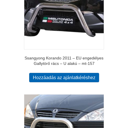
Ssangyong Korando 2011 – EU engedélyes
Gallytörő rács – U alakú – mt-157
Hozzáadás az ajánlatkéréshez