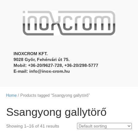
INOXCROM KFT.
9028 Gyõr, Fehérvári út 75.
Mobil: +36-20/9627-728, +36-20/298-5777
E-mail:
info@inox-crom.hu
Home
/ Products tagged “Ssangyong gallytörő”
Ssangyong gallytörő
Showing 1–16 of 41 results