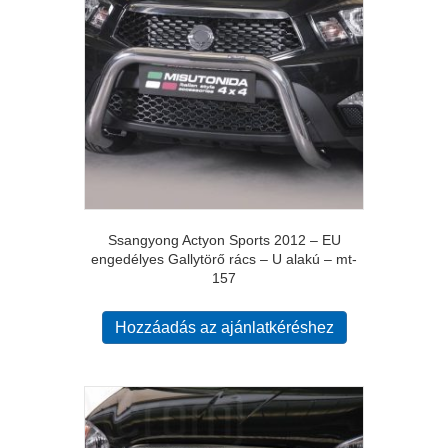
Ssangyong Actyon Sports 2012 – EU
engedélyes Gallytörő rács – U alakú – mt-
157
Hozzáadás az ajánlatkéréshez