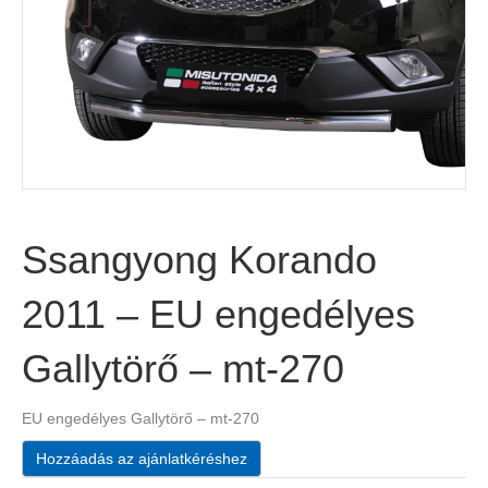
Ssangyong Korando
2011 – EU engedélyes
Gallytörő – mt-270
EU engedélyes Gallytörő – mt-270
Hozzáadás az ajánlatkéréshez