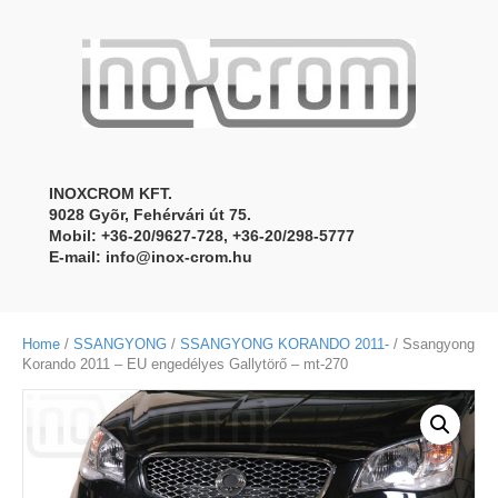
INOXCROM KFT.
9028 Gyõr, Fehérvári út 75.
Mobil: +36-20/9627-728, +36-20/298-5777
E-mail:
info@inox-crom.hu
Home
/
SSANGYONG
/
SSANGYONG KORANDO 2011-
/ Ssangyong
Korando 2011 – EU engedélyes Gallytörő – mt-270