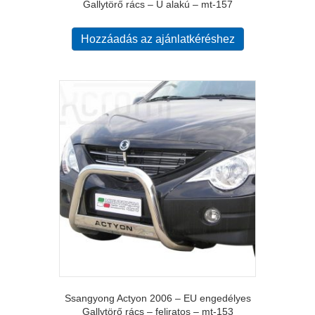
Gallytörő rács – U alakú – mt-157
Hozzáadás az ajánlatkéréshez
Ssangyong Actyon 2006 – EU engedélyes
Gallytörő rács – feliratos – mt-153