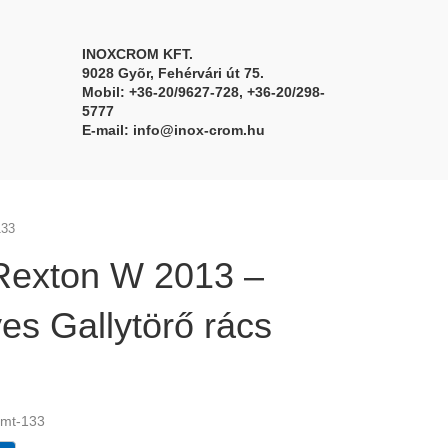
INOXCROM KFT.
9028 Gyõr, Fehérvári út 75.
Mobil: +36-20/9627-728, +36-20/298-
5777
E-mail:
info@inox-crom.hu
133
Rexton W 2013 –
es Gallytörő rács
 mt-133