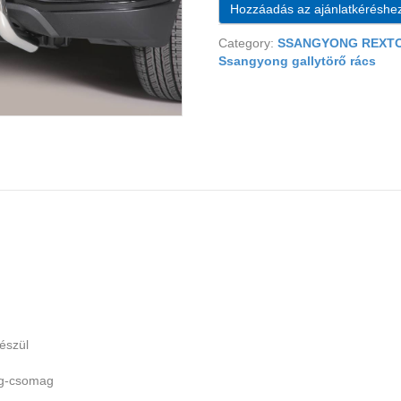
Hozzáadás az ajánlatkéréshe
Category:
SSANGYONG REXTO
Ssangyong gallytörő rács
észül
ag-csomag