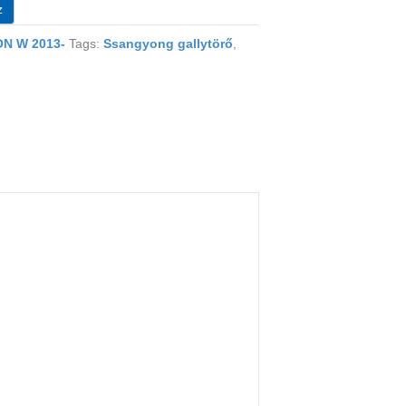
z
N W 2013-
Tags:
Ssangyong gallytörő
,