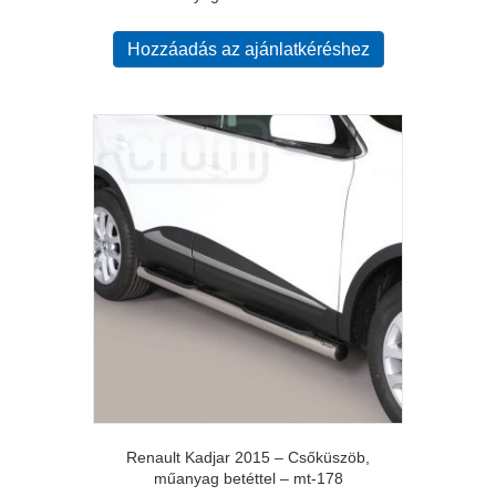
Hozzáadás az ajánlatkéréshez
Renault Kadjar 2015 – Csőküszöb,
műanyag betéttel – mt-178