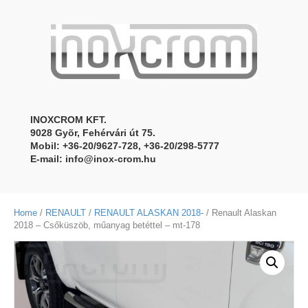
INOXCROM KFT.
9028 Gyõr, Fehérvári út 75.
Mobil: +36-20/9627-728, +36-20/298-5777
E-mail:
info@inox-crom.hu
Home
/
RENAULT
/
RENAULT ALASKAN 2018-
/ Renault Alaskan
2018 – Csőküszöb, műanyag betéttel – mt-178