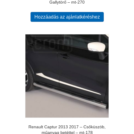
Gallytörő – mt-270
Hozzáadás az ajánlatkéréshez
Renault Captur 2013 2017 – Csőküszöb,
műanyag betéttel – mt-178