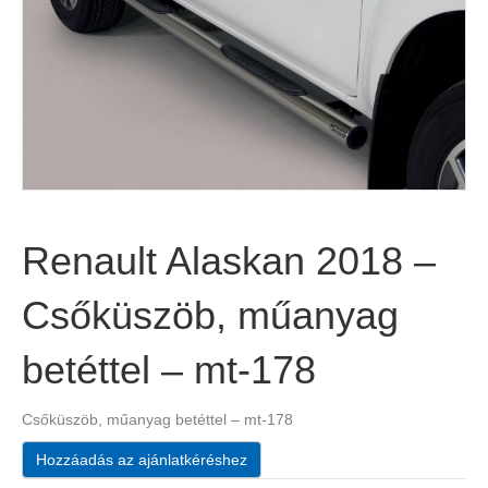
Renault Alaskan 2018 –
Csőküszöb, műanyag
betéttel – mt-178
Csőküszöb, műanyag betéttel – mt-178
Hozzáadás az ajánlatkéréshez