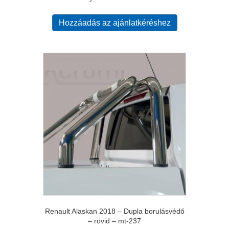
Hozzáadás az ajánlatkéréshez
Renault Alaskan 2018 – Dupla borulásvédő
– rövid – mt-237