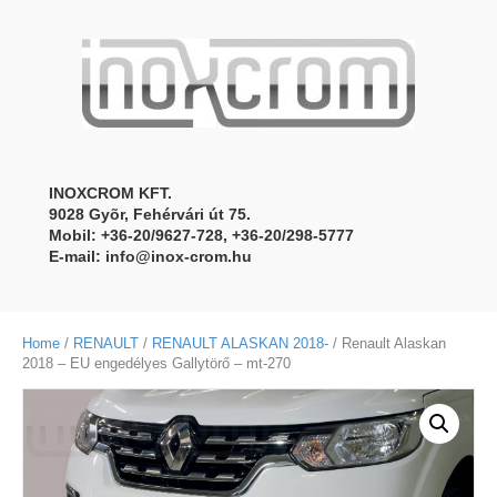
INOXCROM KFT.
9028 Gyõr, Fehérvári út 75.
Mobil: +36-20/9627-728, +36-20/298-5777
E-mail:
info@inox-crom.hu
Home
/
RENAULT
/
RENAULT ALASKAN 2018-
/ Renault Alaskan
2018 – EU engedélyes Gallytörő – mt-270