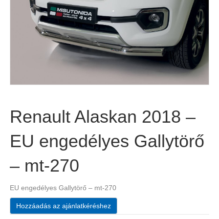
Renault Alaskan 2018 –
EU engedélyes Gallytörő
– mt-270
EU engedélyes Gallytörő – mt-270
Hozzáadás az ajánlatkéréshez