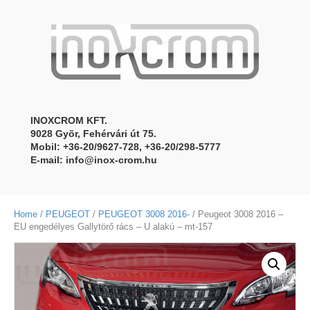
INOXCROM KFT.
9028 Gyõr, Fehérvári út 75.
Mobil: +36-20/9627-728, +36-20/298-5777
E-mail:
info@inox-crom.hu
Home
/
PEUGEOT
/
PEUGEOT 3008 2016-
/ Peugeot 3008 2016 –
EU engedélyes Gallytörő rács – U alakú – mt-157