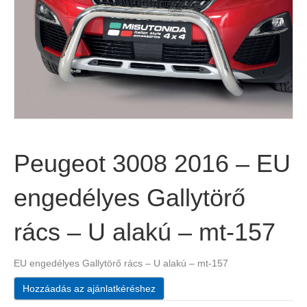
Peugeot 3008 2016 – EU
engedélyes Gallytörő
rács – U alakú – mt-157
EU engedélyes Gallytörő rács – U alakú – mt-157
Hozzáadás az ajánlatkéréshez