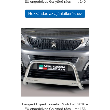
EU engedélyes Gallytörő rács – mt-140
Hozzáadás az ajánlatkéréshez
Peugeot Expert Traveller Mwb Lwb 2016 –
EU engedélyes Gallytörő rács – mt-156