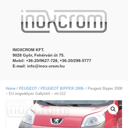
INOXCROM KFT.
9028 Gyõr, Fehérvári út 75.
Mobil: +36-20/9627-728, +36-20/298-5777
E-mail:
info@inox-crom.hu
Home
/
PEUGEOT
/
PEUGEOT BIPPER 2008-
/ Peugeot Bipper 2008
– EU engedélyes Gallytörő – mt-212