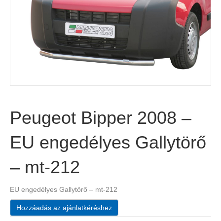
Peugeot Bipper 2008 –
EU engedélyes Gallytörő
– mt-212
EU engedélyes Gallytörő – mt-212
Hozzáadás az ajánlatkéréshez