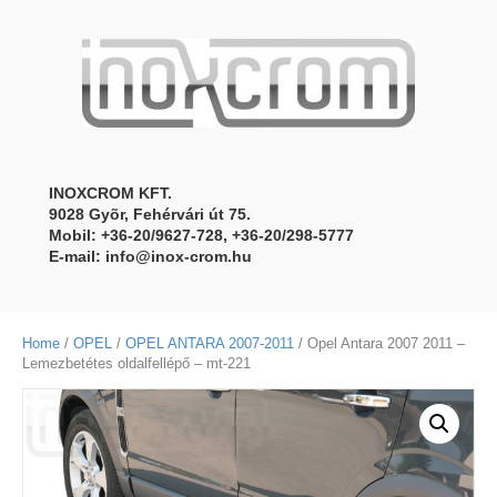
INOXCROM KFT.
9028 Gyõr, Fehérvári út 75.
Mobil: +36-20/9627-728, +36-20/298-5777
E-mail:
info@inox-crom.hu
Home
/
OPEL
/
OPEL ANTARA 2007-2011
/ Opel Antara 2007 2011 –
Lemezbetétes oldalfellépő – mt-221