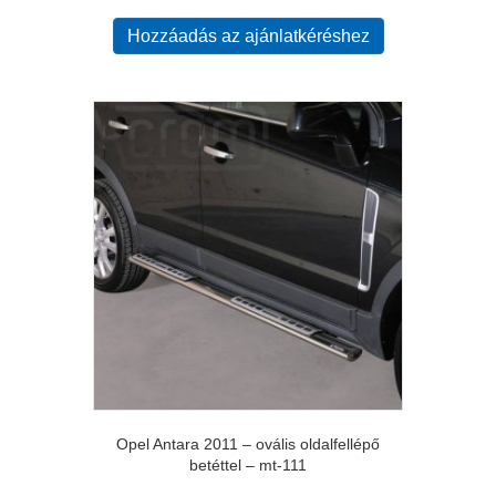
Hozzáadás az ajánlatkéréshez
Opel Antara 2011 – ovális oldalfellépő
betéttel – mt-111