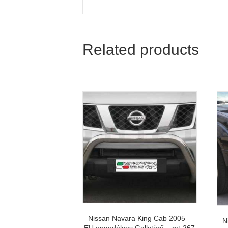
Related products
Nissan Navara King Cab 2005 –
N