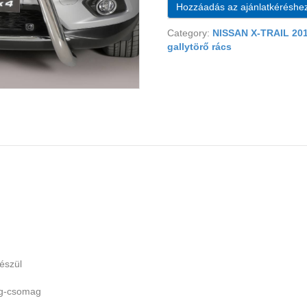
Hozzáadás az ajánlatkéréshe
Category:
NISSAN X-TRAIL 20
gallytörő rács
észül
ag-csomag