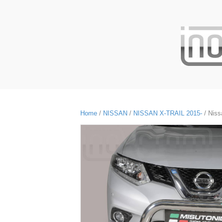
Home
/
NISSAN
/
NISSAN X-TRAIL 2015-
/ Niss