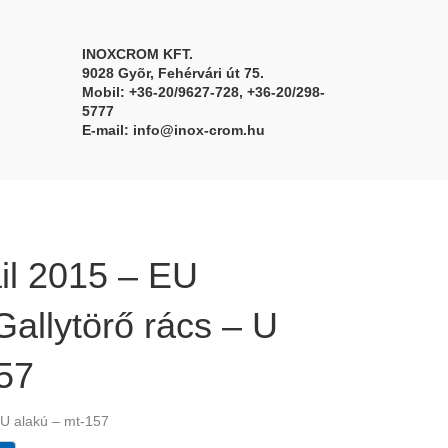
INOXCROM KFT.
9028 Gyõr, Fehérvári út 75.
Mobil: +36-20/9627-728, +36-20/298-
5777
E-mail:
info@inox-crom.hu
il 2015 – EU
allytörő rács – U
157
 U alakú – mt-157