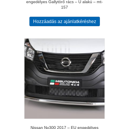
engedélyes Gallytörő rács – U alakú – mt-
157
Hozzáadás az ajánlatkéréshez
Nissan Nv300 2017 – EU engedélyes