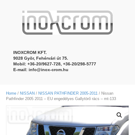
INOXCROM KFT.
9028 Gyõr, Fehérvári út 75.
Mobil: +36-20/9627-728, +36-20/298-5777
E-mail:
info@inox-crom.hu
Home
/
NISSAN
/
NISSAN PATHFINDER 2005-2011
/ Nissan
Pathfinder 2005 2011 – EU engedélyes Gallytörő rács – mt-133