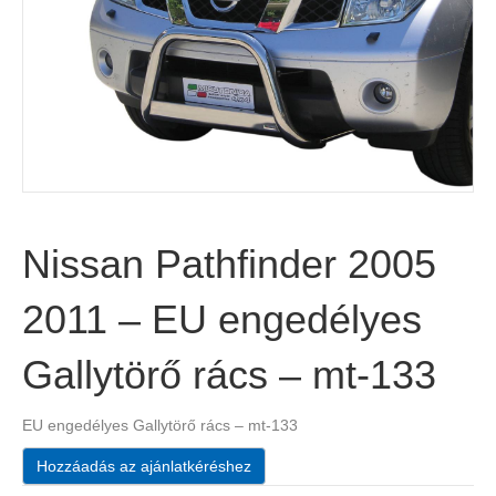
Nissan Pathfinder 2005
2011 – EU engedélyes
Gallytörő rács – mt-133
EU engedélyes Gallytörő rács – mt-133
Hozzáadás az ajánlatkéréshez