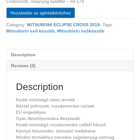
Csőküszöb, műanyag betéttel – mt-178
Hozzáadás az ajánlatkéréshez
Category:
MITSUBISHI ECLIPSE CROSS 2018-
Tags:
Mitsubishi cső küszöb
,
Mitsubishi csőküszöb
Description
Reviews (0)
Description
Kiváló minőségű olasz termék
Kézzel polírozott, rozsdamentes csövek
EU engedélyes
Gyári illesztőpontokra illeszkedik
Kiváló minőségű rozsdamentes csőből készül
Könnyű felszerelés, útmutató mellékelve
Minden termékhez szerelési segédanyag-csomag