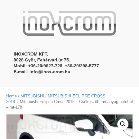
INOXCROM KFT.
9028 Gyõr, Fehérvári út 75.
Mobil: +36-20/9627-728, +36-20/298-5777
E-mail:
info@inox-crom.hu
Home
/
MITSUBISHI
/
MITSUBISHI ECLIPSE CROSS
2018-
/ Mitsubishi Eclipse Cross 2018 – Csőküszöb, műanyag betéttel
– mt-178