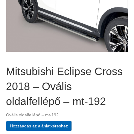
Mitsubishi Eclipse Cross
2018 – Ovális
oldalfellépő – mt-192
Ovális oldalfellépő – mt-192
Hozzáadás az ajánlatkéréshez