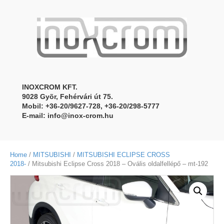
INOXCROM KFT.
9028 Gyõr, Fehérvári út 75.
Mobil: +36-20/9627-728, +36-20/298-5777
E-mail:
info@inox-crom.hu
Home
/
MITSUBISHI
/
MITSUBISHI ECLIPSE CROSS
2018-
/ Mitsubishi Eclipse Cross 2018 – Ovális oldalfellépő – mt-192