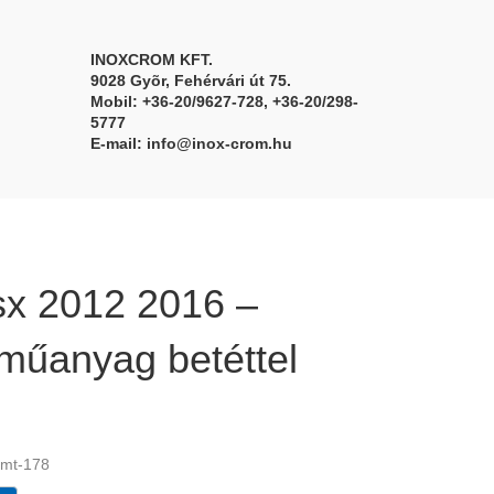
INOXCROM KFT.
9028 Gyõr, Fehérvári út 75.
Mobil: +36-20/9627-728, +36-20/298-
5777
E-mail:
info@inox-crom.hu
sx 2012 2016 –
műanyag betéttel
 mt-178