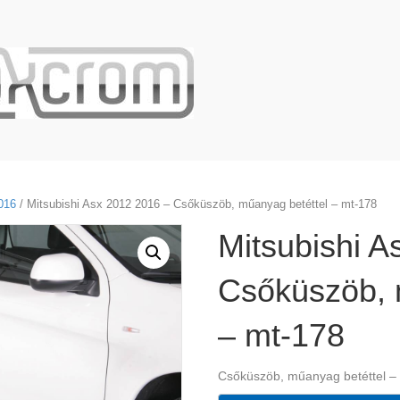
016
/ Mitsubishi Asx 2012 2016 – Csőküszöb, műanyag betéttel – mt-178
Mitsubishi A
Csőküszöb, 
– mt-178
Csőküszöb, műanyag betéttel –