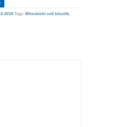
z
12-2016
Tags:
Mitsubishi cső küszöb
,