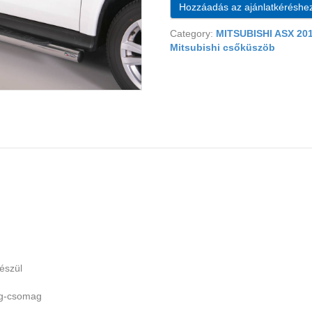
Hozzáadás az ajánlatkéréshe
Category:
MITSUBISHI ASX 20
Mitsubishi csőküszöb
észül
ag-csomag