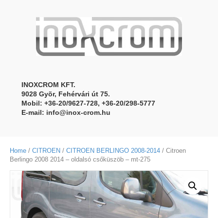
INOXCROM KFT.
9028 Gyõr, Fehérvári út 75.
Mobil: +36-20/9627-728, +36-20/298-5777
E-mail:
info@inox-crom.hu
Home
/
CITROEN
/
CITROEN BERLINGO 2008-2014
/ Citroen
Berlingo 2008 2014 – oldalsó csőküszöb – mt-275