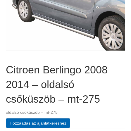
Citroen Berlingo 2008
2014 – oldalsó
csőküszöb – mt-275
oldalsó csőküszöb – mt-275
Hozzáadás az ajánlatkéréshez