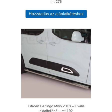
mt-275
Hozzáadás az ajánlatkéréshez
Citroen Berlingo Mwb 2018 – Ovális
oldalfellépő – mt-192