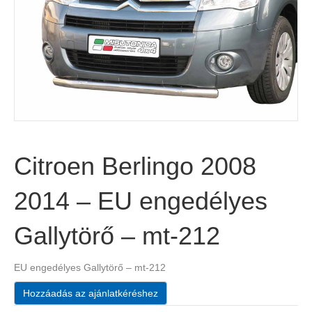
Citroen Berlingo 2008
2014 – EU engedélyes
Gallytörő – mt-212
EU engedélyes Gallytörő – mt-212
Hozzáadás az ajánlatkéréshez