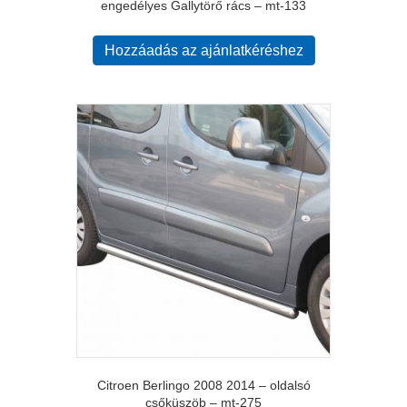
engedélyes Gallytörő rács – mt-133
Hozzáadás az ajánlatkéréshez
Citroen Berlingo 2008 2014 – oldalsó
csőküszöb – mt-275