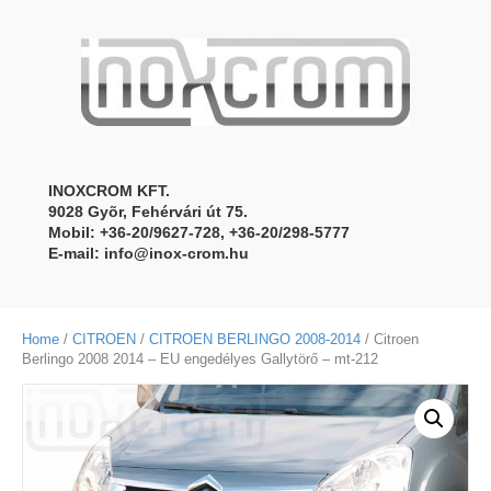
INOXCROM KFT.
9028 Gyõr, Fehérvári út 75.
Mobil: +36-20/9627-728, +36-20/298-5777
E-mail:
info@inox-crom.hu
Home
/
CITROEN
/
CITROEN BERLINGO 2008-2014
/ Citroen
Berlingo 2008 2014 – EU engedélyes Gallytörő – mt-212