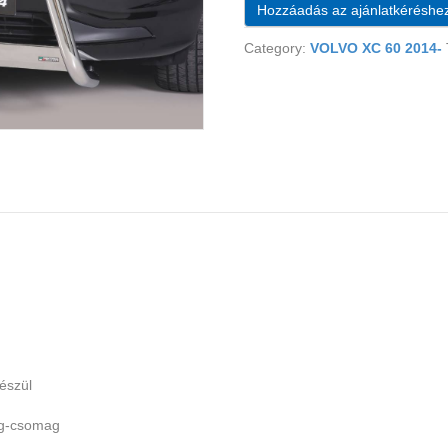
Hozzáadás az ajánlatkéréshe
Category:
VOLVO XC 60 2014-
észül
ag-csomag