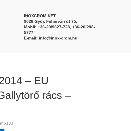
INOXCROM KFT.
9028 Gyõr, Fehérvári út 75.
Mobil: +36-20/9627-728, +36-20/298-
5777
E-mail:
info@inox-crom.hu
 2014 – EU
allytörő rács –
 mt-133