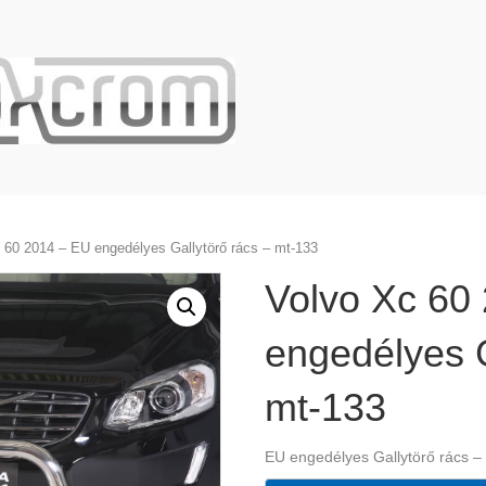
 60 2014 – EU engedélyes Gallytörő rács – mt-133
Volvo Xc 60
engedélyes G
mt-133
EU engedélyes Gallytörő rács –