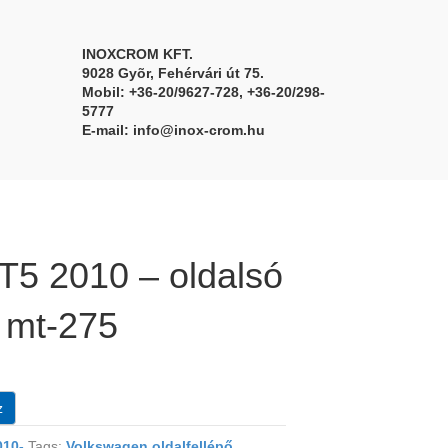
INOXCROM KFT.
9028 Gyõr, Fehérvári út 75.
Mobil: +36-20/9627-728, +36-20/298-
5777
E-mail:
info@inox-crom.hu
T5 2010 – oldalsó
 mt-275
z
10-
Tags:
Volkswagen oldalfellépő
,