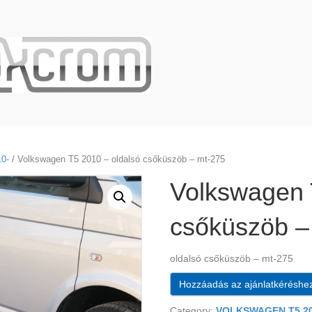
0-
/ Volkswagen T5 2010 – oldalsó csőküszöb – mt-275
Volkswagen 
csőküszöb –
oldalsó csőküszöb – mt-275
Hozzáadás az ajánlatkéréshe
Category:
VOLKSWAGEN T5 20