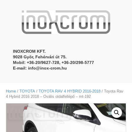
INOXCROM KFT.
9028 Gyõr, Fehérvári út 75.
Mobil: +36-20/9627-728, +36-20/298-5777
E-mail:
info@inox-crom.hu
Home
/
TOYOTA
/
TOYOTA RAV 4 HYBRID 2016-2018
/ Toyota Rav
4 Hybrid 2016 2018 – Ovális oldalfellépő – mt-192