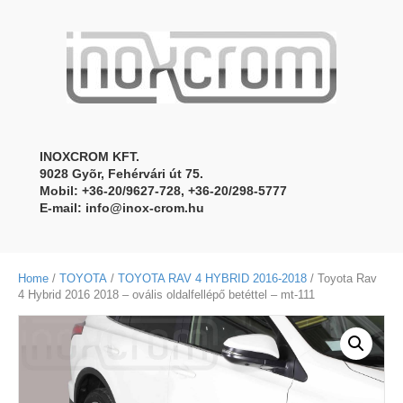
INOXCROM KFT.
9028 Gyõr, Fehérvári út 75.
Mobil: +36-20/9627-728, +36-20/298-5777
E-mail:
info@inox-crom.hu
Home
/
TOYOTA
/
TOYOTA RAV 4 HYBRID 2016-2018
/ Toyota Rav
4 Hybrid 2016 2018 – ovális oldalfellépő betéttel – mt-111