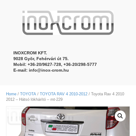
INOXCROM KFT.
9028 Gyõr, Fehérvári út 75.
Mobil: +36-20/9627-728, +36-20/298-5777
E-mail:
info@inox-crom.hu
Home
/
TOYOTA
/
TOYOTA RAV 4 2010-2012
/ Toyota Rav 4 2010
2012 – Hátsó lökhárító – mt-229