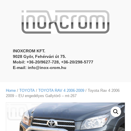
INOXCROM KFT.
9028 Gyõr, Fehérvári út 75.
Mobil: +36-20/9627-728, +36-20/298-5777
E-mail:
info@inox-crom.hu
Home
/
TOYOTA
/
TOYOTA RAV 4 2006-2009
/ Toyota Rav 4 2006
2009 – EU engedélyes Gallytörő – mt-267