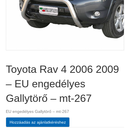
Toyota Rav 4 2006 2009
– EU engedélyes
Gallytörő – mt-267
EU engedélyes Gallytörő – mt-267
Hozzáadás az ajánlatkéréshez