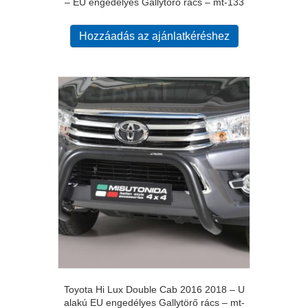
– EU engedélyes Gallytörő rács – mt-133
Hozzáadás az ajánlatkéréshez
Toyota Hi Lux Double Cab 2016 2018 – U
alakú EU engedélyes Gallytörő rács – mt-