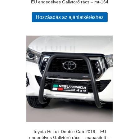
EU engedélyes Gallytörő rács – mt-164
Hozzáadás az ajánlatkéréshez
Toyota Hi Lux Double Cab 2019 – EU
engedélyes Gallytörő rács – magasított –