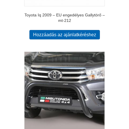
Toyota Iq 2009 – EU engedélyes Gallytörő –
mt-212
Hozzáadás az ajánlatkéréshez