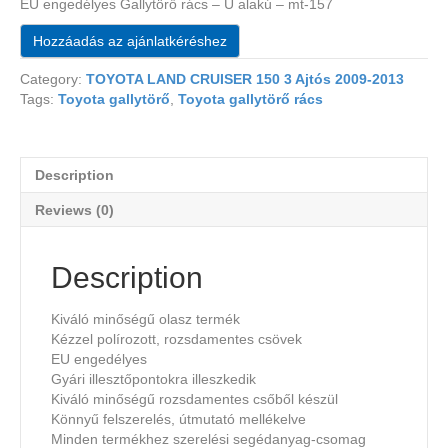
EU engedélyes Gallytörő rács – U alakú – mt-157
Hozzáadás az ajánlatkéréshez
Category:
TOYOTA LAND CRUISER 150 3 Ajtós 2009-2013
Tags:
Toyota gallytörő
,
Toyota gallytörő rács
Description
Reviews (0)
Description
Kiváló minőségű olasz termék
Kézzel polírozott, rozsdamentes csövek
EU engedélyes
Gyári illesztőpontokra illeszkedik
Kiváló minőségű rozsdamentes csőből készül
Könnyű felszerelés, útmutató mellékelve
Minden termékhez szerelési segédanyag-csomag