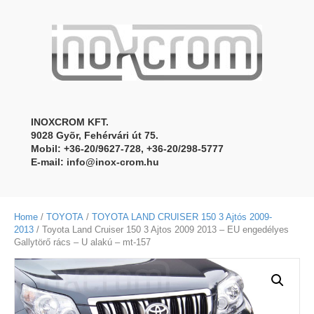
INOXCROM KFT.
9028 Gyõr, Fehérvári út 75.
Mobil: +36-20/9627-728, +36-20/298-5777
E-mail:
info@inox-crom.hu
Home
/
TOYOTA
/
TOYOTA LAND CRUISER 150 3 Ajtós 2009-
2013
/ Toyota Land Cruiser 150 3 Ajtos 2009 2013 – EU engedélyes
Gallytörő rács – U alakú – mt-157