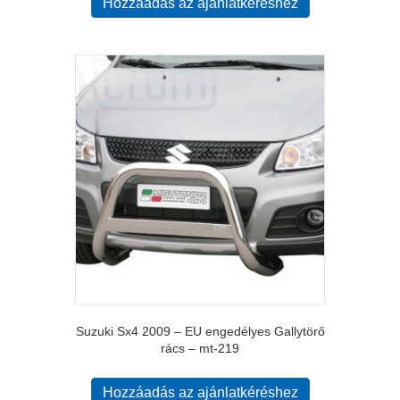
Hozzáadás az ajánlatkéréshez
Suzuki Sx4 2009 – EU engedélyes Gallytörő
rács – mt-219
Hozzáadás az ajánlatkéréshez