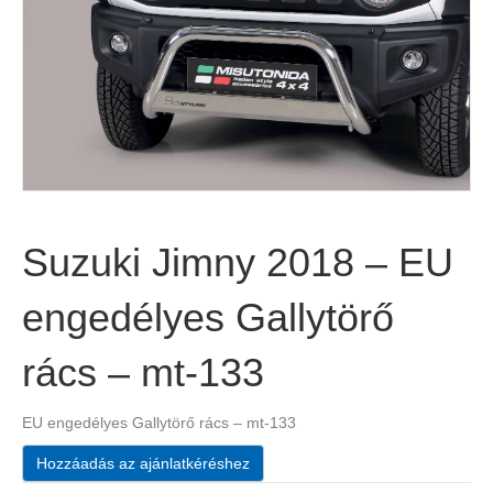
Suzuki Jimny 2018 – EU
engedélyes Gallytörő
rács – mt-133
EU engedélyes Gallytörő rács – mt-133
Hozzáadás az ajánlatkéréshez