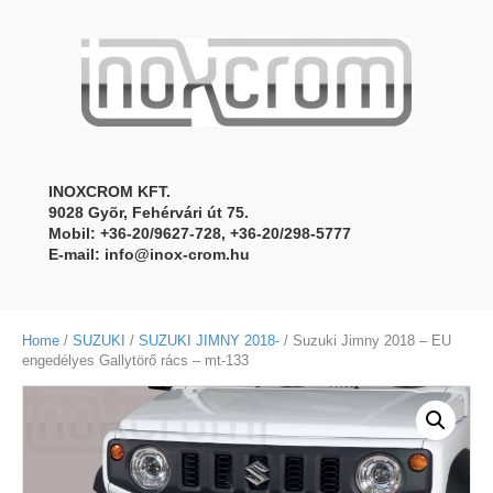
INOXCROM KFT.
9028 Gyõr, Fehérvári út 75.
Mobil: +36-20/9627-728, +36-20/298-5777
E-mail:
info@inox-crom.hu
Home
/
SUZUKI
/
SUZUKI JIMNY 2018-
/ Suzuki Jimny 2018 – EU
engedélyes Gallytörő rács – mt-133