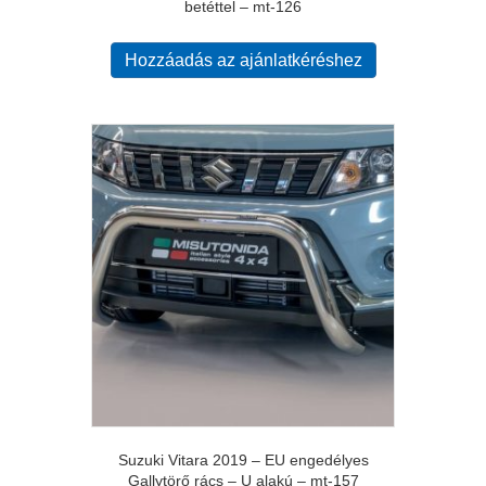
betéttel – mt-126
Hozzáadás az ajánlatkéréshez
Suzuki Vitara 2019 – EU engedélyes
Gallytörő rács – U alakú – mt-157