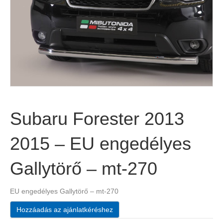
Subaru Forester 2013
2015 – EU engedélyes
Gallytörő – mt-270
EU engedélyes Gallytörő – mt-270
Hozzáadás az ajánlatkéréshez