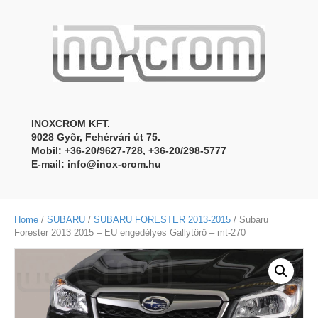
INOXCROM KFT.
9028 Gyõr, Fehérvári út 75.
Mobil: +36-20/9627-728, +36-20/298-5777
E-mail:
info@inox-crom.hu
Home
/
SUBARU
/
SUBARU FORESTER 2013-2015
/ Subaru
Forester 2013 2015 – EU engedélyes Gallytörő – mt-270