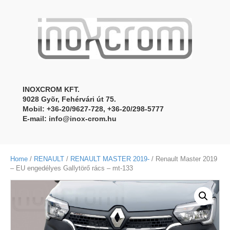
INOXCROM KFT.
9028 Gyõr, Fehérvári út 75.
Mobil: +36-20/9627-728, +36-20/298-5777
E-mail:
info@inox-crom.hu
Home
/
RENAULT
/
RENAULT MASTER 2019-
/ Renault Master 2019
– EU engedélyes Gallytörő rács – mt-133