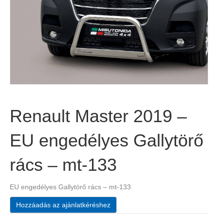
Renault Master 2019 –
EU engedélyes Gallytörő
rács – mt-133
EU engedélyes Gallytörő rács – mt-133
Hozzáadás az ajánlatkéréshez