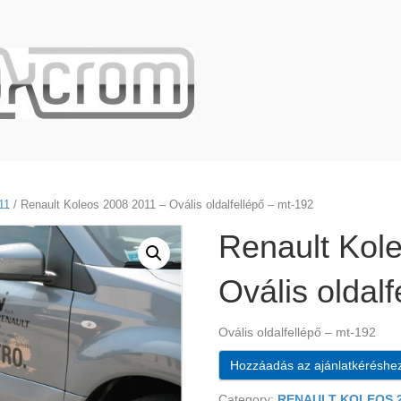
11
/ Renault Koleos 2008 2011 – Ovális oldalfellépő – mt-192
Renault Kol
Ovális oldal
Ovális oldalfellépő – mt-192
Hozzáadás az ajánlatkéréshe
Category:
RENAULT KOLEOS 2