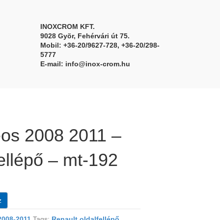
INOXCROM KFT.
9028 Gyõr, Fehérvári út 75.
Mobil: +36-20/9627-728, +36-20/298-
5777
E-mail:
info@inox-crom.hu
eos 2008 2011 –
fellépő – mt-192
z
008-2011
Tags:
Renault oldalfellépő
,