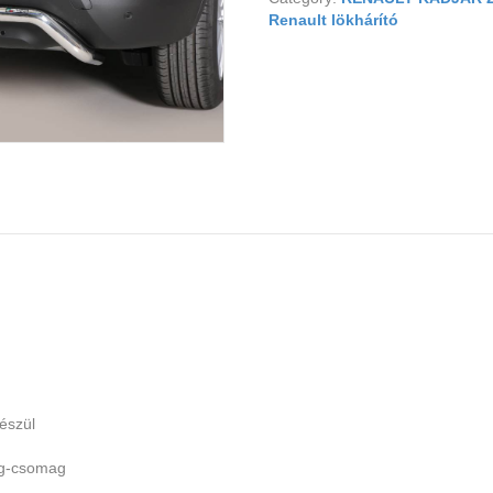
Renault lökhárító
észül
ag-csomag