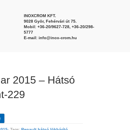
INOXCROM KFT.
9028 Gyõr, Fehérvári út 75.
Mobil: +36-20/9627-728, +36-20/298-
5777
E-mail:
info@inox-crom.hu
jar 2015 – Hátsó
mt-229
z
015-
Tags:
Renault hátsó lökhárító
,