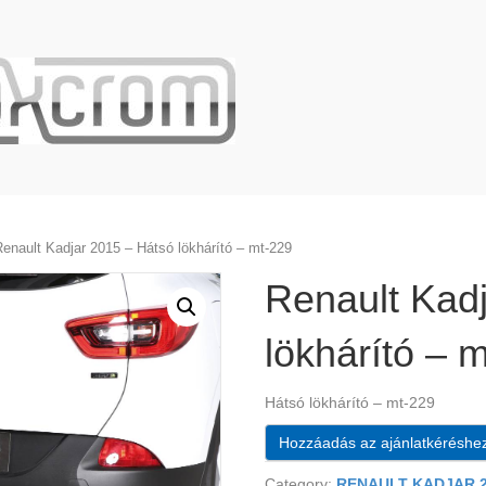
enault Kadjar 2015 – Hátsó lökhárító – mt-229
Renault Kad
lökhárító – 
Hátsó lökhárító – mt-229
Hozzáadás az ajánlatkéréshe
Category:
RENAULT KADJAR 2