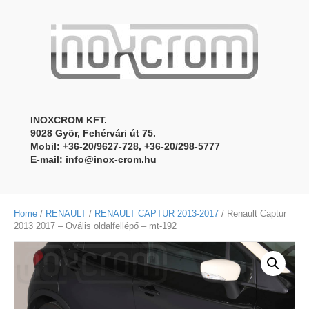
INOXCROM KFT.
9028 Gyõr, Fehérvári út 75.
Mobil: +36-20/9627-728, +36-20/298-5777
E-mail:
info@inox-crom.hu
Home
/
RENAULT
/
RENAULT CAPTUR 2013-2017
/ Renault Captur
2013 2017 – Ovális oldalfellépő – mt-192