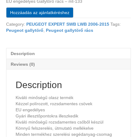
EU engedélyes Gallytörő rács – mt-133
Hozzáadás az ajánlatkéréshez
Category:
PEUGEOT EXPERT SWB LWB 2006-2015
Tags:
Peugeot gallytörő
,
Peugeot gallytörő rács
Description
Reviews (0)
Description
Kiváló minőségű olasz termék
Kézzel polírozott, rozsdamentes csövek
EU engedélyes
Gyári illesztőpontokra illeszkedik
Kiváló minőségű rozsdamentes csőből készül
Könnyű felszerelés, útmutató mellékelve
Minden termékhez szerelési segédanyag-csomag