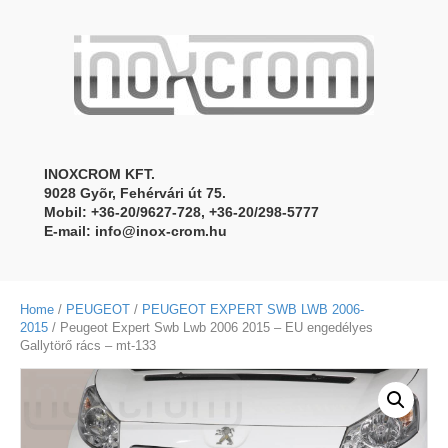
INOXCROM KFT.
9028 Gyõr, Fehérvári út 75.
Mobil: +36-20/9627-728, +36-20/298-5777
E-mail:
info@inox-crom.hu
Home
/
PEUGEOT
/
PEUGEOT EXPERT SWB LWB 2006-
2015
/ Peugeot Expert Swb Lwb 2006 2015 – EU engedélyes
Gallytörő rács – mt-133