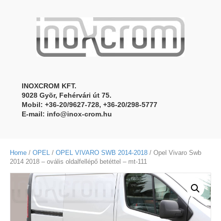
INOXCROM KFT.
9028 Gyõr, Fehérvári út 75.
Mobil: +36-20/9627-728, +36-20/298-5777
E-mail:
info@inox-crom.hu
Home
/
OPEL
/
OPEL VIVARO SWB 2014-2018
/ Opel Vivaro Swb
2014 2018 – ovális oldalfellépő betéttel – mt-111