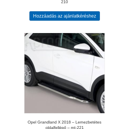
210
Hozzáadás az ajánlatkéréshez
Opel Grandland X 2018 – Lemezbetétes
oldalfellépő – mt-221