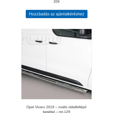
209
Hozzáadás az ajánlatkéréshez
Opel Vivaro 2019 – ovális oldalfellépő
betéttel – mt-129