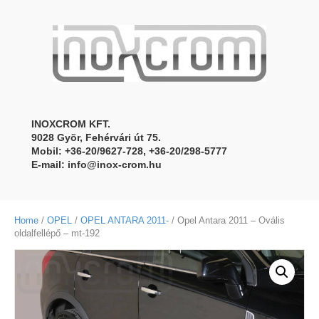
INOXCROM KFT.
9028 Gyõr, Fehérvári út 75.
Mobil: +36-20/9627-728, +36-20/298-5777
E-mail:
info@inox-crom.hu
Home
/
OPEL
/
OPEL ANTARA 2011-
/ Opel Antara 2011 – Ovális
oldalfellépő – mt-192