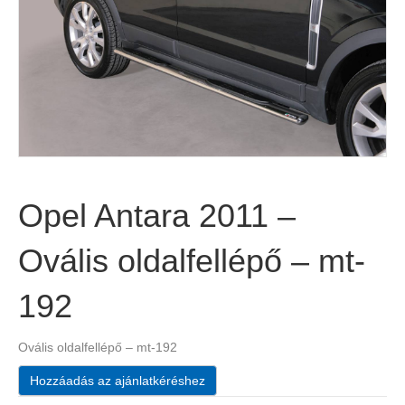
Opel Antara 2011 –
Ovális oldalfellépő – mt-
192
Ovális oldalfellépő – mt-192
Hozzáadás az ajánlatkéréshez