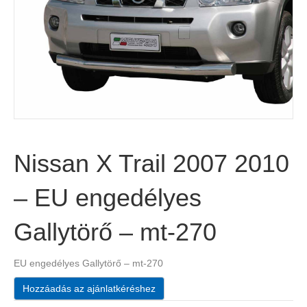
Nissan X Trail 2007 2010
– EU engedélyes
Gallytörő – mt-270
EU engedélyes Gallytörő – mt-270
Hozzáadás az ajánlatkéréshez