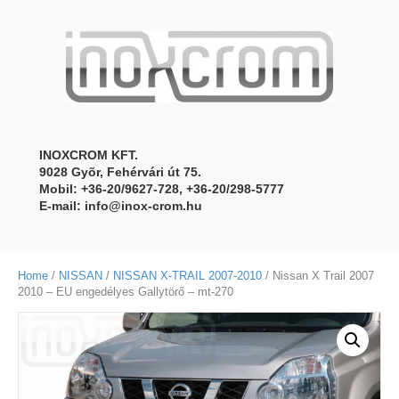
INOXCROM KFT.
9028 Gyõr, Fehérvári út 75.
Mobil: +36-20/9627-728, +36-20/298-5777
E-mail:
info@inox-crom.hu
Home
/
NISSAN
/
NISSAN X-TRAIL 2007-2010
/ Nissan X Trail 2007
2010 – EU engedélyes Gallytörő – mt-270