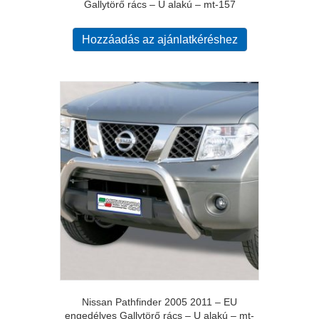
Gallytörő rács – U alakú – mt-157
Hozzáadás az ajánlatkéréshez
Nissan Pathfinder 2005 2011 – EU
engedélyes Gallytörő rács – U alakú – mt-