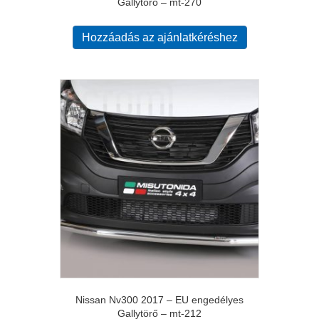
Gallytörő – mt-270
Hozzáadás az ajánlatkéréshez
Nissan Nv300 2017 – EU engedélyes
Gallytörő – mt-212