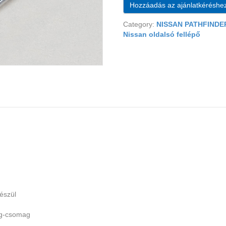
Hozzáadás az ajánlatkéréshe
Category:
NISSAN PATHFINDER
Nissan oldalsó fellépő
észül
ag-csomag