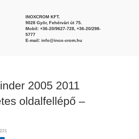
INOXCROM KFT.
9028 Gyõr, Fehérvári út 75.
Mobil: +36-20/9627-728, +36-20/298-
5777
E-mail:
info@inox-crom.hu
finder 2005 2011
es oldalfellépő –
-221