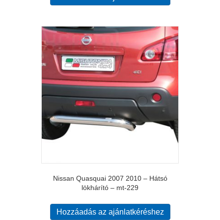
Nissan Quasquai 2007 2010 – Hátsó
lökhárító – mt-229
Hozzáadás az ajánlatkéréshez