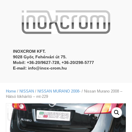
INOXCROM KFT.
9028 Gyõr, Fehérvári út 75.
Mobil: +36-20/9627-728, +36-20/298-5777
E-mail:
info@inox-crom.hu
Home
/
NISSAN
/
NISSAN MURANO 2008-
/ Nissan Murano 2008 –
Hátsó lökhárító – mt-229