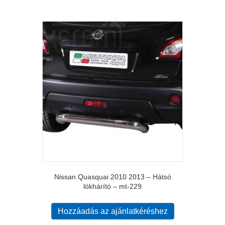
Nissan Quasquai 2010 2013 – Hátsó
lökhárító – mt-229
Hozzáadás az ajánlatkéréshez