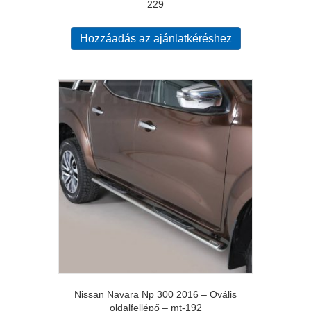
229
Hozzáadás az ajánlatkéréshez
Nissan Navara Np 300 2016 – Ovális
oldalfellépő – mt-192