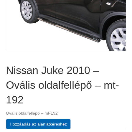
Nissan Juke 2010 –
Ovális oldalfellépő – mt-
192
Ovális oldalfellépő – mt-192
Hozzáadás az ajánlatkéréshez