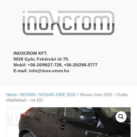
INOXCROM KFT.
9028 Gyõr, Fehérvári út 75.
Mobil: +36-20/9627-728, +36-20/298-5777
E-mail:
info@inox-crom.hu
Home
/
NISSAN
/
NISSAN JUKE 2010-
/ Nissan Juke 2010 – Ovális
oldalfellépő – mt-192